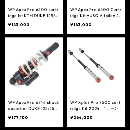
WP Apex Pro 6500 cartr
WP Apex Pro 6500 Cartr
idge kit KTM DUKE 125/2
idge Kit HUSQ Vitpilen 4
50/390 2024 >
01 2024＞
¥143,000
¥143,000
WP Apex Pro 6746 shock
WP Xplor Pro 7500 cart
absorber DUKE 125/250/
ridge Kit 2024 "コーン
390 2024
バルブ"
¥177,100
¥264,000