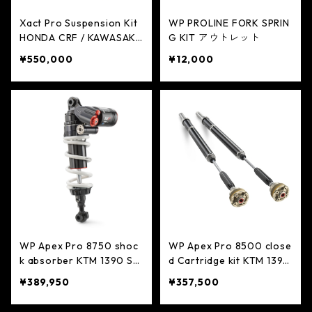
Xact Pro Suspension Kit
WP PROLINE FORK SPRIN
HONDA CRF / KAWASAKI
G KIT アウトレット
KX 対象モデル前後セッ
¥550,000
¥12,000
ト数量限定スペシャルオフ
ァー
WP Apex Pro 8750 shoc
WP Apex Pro 8500 close
k absorber KTM 1390 Su
d Cartridge kit KTM 1390
per Duke R 2024-
Sueprduke R 2024
¥389,950
¥357,500