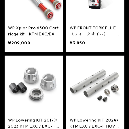
WP Xplor Pro 6500 Cart
WP FRONT FORK FLUID
ridge kit KTM EXC/EXC
（フォークオイル）
-F 2017>2023 HQV TE/F
＊期間限定 送料無料キ
¥209,000
¥3,850
E
ャンペーン＊
WP Lowering KIT 2017＞
WP Lowering KIT 2024>
2023 KTM EXC / EXC-F H
KTM EXC / EXC-F HQV T