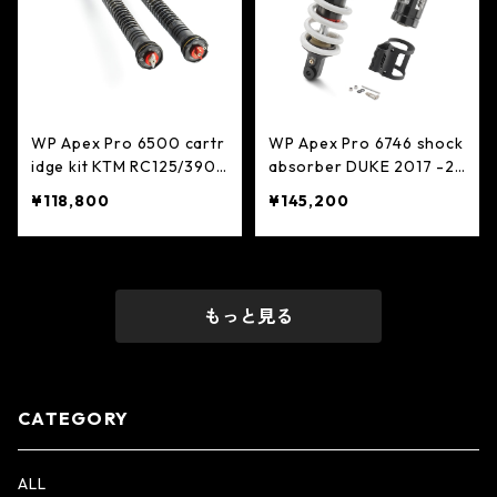
WP Apex Pro 6500 cartr
WP Apex Pro 6746 shock
idge kit KTM RC125/390
absorber DUKE 2017 -2
2022> DUKE250/390
023 > RC 2022- *期間限
¥118,800
¥145,200
定キャンペーン価格＊
もっと見る
CATEGORY
ALL