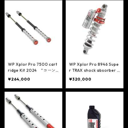
WP Xplor Pro 7500 cart
WP Xplor Pro 8946 Supe
ridge Kit 2024 "コーン
r TRAX shock absorber K
バルブ"
TM EXC/EXC-F 2024
¥264,000
¥320,000